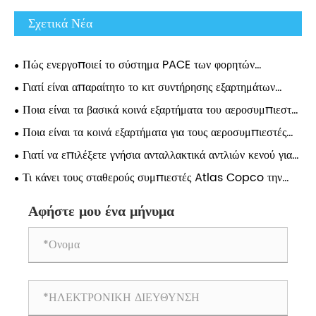
Σχετικά Νέα
Πώς ενεργοποιεί το σύστημα PACE των φορητών
συμπιεστών Atlas Copco τις ρυθμίσεις πίεσης 0,1 Bar;
Γιατί είναι απαραίτητο το κιτ συντήρησης εξαρτημάτων
αεροσυμπιεστή Atlas για τη μακροπρόθεσμη απόδοση του
Ποια είναι τα βασικά κοινά εξαρτήματα του αεροσυμπιεστή
συμπιεστή;
Atlas και γιατί έχουν σημασία;
Ποια είναι τα κοινά εξαρτήματα για τους αεροσυμπιεστές
Atlas;
Γιατί να επιλέξετε γνήσια ανταλλακτικά αντλιών κενού για
μακροπρόθεσμη απόδοση;
Τι κάνει τους σταθερούς συμπιεστές Atlas Copco την
καλύτερη επιλογή για βιομηχανικές εφαρμογές;
Αφήστε μου ένα μήνυμα