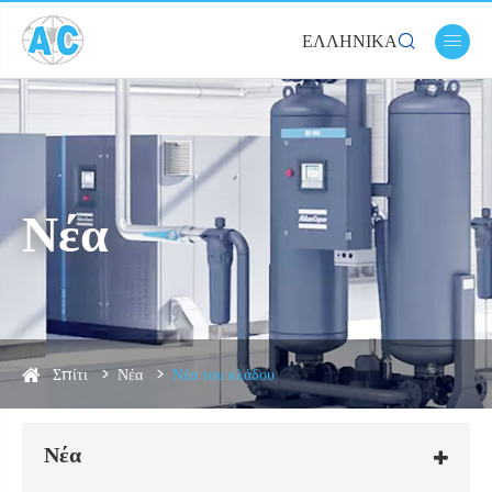
ΕΛΛΗΝΙΚΆ


Νέα
Σπίτι
Νέα
Νέα του κλάδου
Νέα