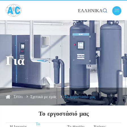
ΕΛΛΗΝΙΚΆ


Για
Σπίτι
Σχετικά με εμάς
Το εργοστάσιό μας
Το εργοστάσιό μας
Το
Η Ιστορία
Το προϊόν
Χρόνος