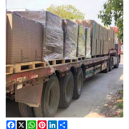
Facebook
X
WhatsApp
Pinterest
LinkedIn
Share