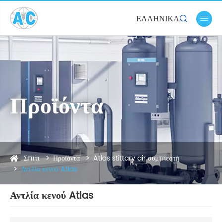
ΕΛΛΗΝΙΚΆ


Προϊόντα
Σπίτι
Προϊόντα
Atlas stittary air συμπιεστή
Αντλία κενού Atlas
Αντλία κενού Atlas