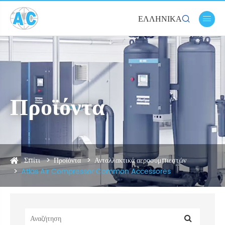
ΕΛΛΗΝΙΚΆ


Προϊόντα
Σπίτι
Προϊόντα
Ανταλλακτικά αεροσυμπιεστών
Atlas Air Compressor Common Accessores