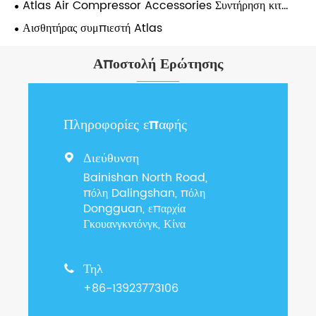
Atlas Air Compressor Accessories Συντήρηση κιτ
συντήρησης
Αισθητήρας συμπιεστή Atlas
Αποστολή Ερώτησης
Πληροφορίες επαφής
Διεύθυνση

Bainishan North Road,
πόλη Dalingshan, πόλη
Dongguan, επαρχία
Γκουανγκντόνγκ, Κίνα
Τηλ

+86-13923773106