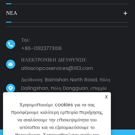
ΝΈΑ
Τηλ:

+86-13923773106
ΗΛΕΚΤΡΟΝΙΚΗ ΔΙΕΥΘΥΝΣΗ:

atlascopcoservices@163.com
Διεύθυνση: Bainishan North Road, πόλη
Dalingshan, πόλη Dongguan, επαρχία

Γκουανγκντόνγκ, Κίνα
X
Χρησιμοποιούμε cookies για να σας
προσφέρουμε καλύτερη εμπειρία περιήγησης,
να αναλύσουμε την επισκεψιμότητα του
ιστότοπου και να εξατομικεύσουμε το