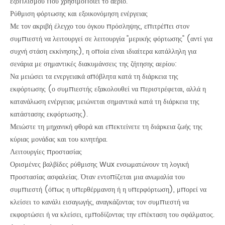
εξοπλισμού που χρησιμοποιεί το αέριο.
Ρύθμιση φόρτωσης και εξοικονόμηση ενέργειας
Με τον ακριβή έλεγχο του όγκου πρόσληψης, επιτρέπει στον
συμπιεστή να λειτουργεί σε λειτουργία "μερικής φόρτωσης" (αντί για
συχνή στάση εκκίνησης), η οποία είναι ιδιαίτερα κατάλληλη για
σενάρια με σημαντικές διακυμάνσεις της ζήτησης αερίου:
Να μειώσει τα ενεργειακά απόβλητα κατά τη διάρκεια της
εκφόρτωσης (ο συμπιεστής εξακολουθεί να περιστρέφεται, αλλά η
κατανάλωση ενέργειας μειώνεται σημαντικά κατά τη διάρκεια της
κατάστασης εκφόρτωσης).
Μειώστε τη μηχανική φθορά και επεκτείνετε τη διάρκεια ζωής της
κύριας μονάδας και του κινητήρα.
Λειτουργίες προστασίας
Ορισμένες βαλβίδες ρύθμισης Wux ενσωματώνουν τη λογική
προστασίας ασφαλείας. Όταν εντοπίζεται μια ανωμαλία του
συμπιεστή (όπως η υπερθέρμανση ή η υπερφόρτωση), μπορεί να
κλείσει το κανάλι εισαγωγής, αναγκάζοντας τον συμπιεστή να
εκφορτώσει ή να κλείσει, εμποδίζοντας την επέκταση του σφάλματος.