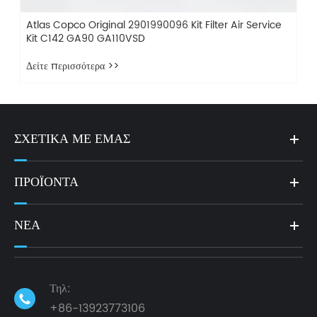
Atlas Copco Original 2901990096 Kit Filter Air Service
Kit C142 GA90 GA110VSD
Δείτε περισσότερα >>
ΣΧΕΤΙΚΆ ΜΕ ΕΜΆΣ
ΠΡΟΪΌΝΤΑ
ΝΈΑ
Τηλ:

+86-13923773106