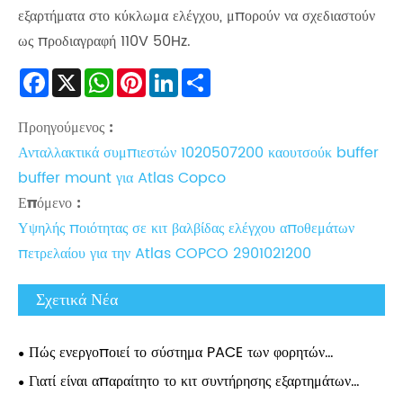
εξαρτήματα στο κύκλωμα ελέγχου, μπορούν να σχεδιαστούν
ως προδιαγραφή 110V 50Hz.
Facebook
X
WhatsApp
Pinterest
LinkedIn
Share
Προηγούμενος :
Ανταλλακτικά συμπιεστών 1020507200 καουτσούκ buffer
buffer mount για Atlas Copco
Επόμενο :
Υψηλής ποιότητας σε κιτ βαλβίδας ελέγχου αποθεμάτων
πετρελαίου για την Atlas COPCO 2901021200
Σχετικά Νέα
Πώς ενεργοποιεί το σύστημα PACE των φορητών
συμπιεστών Atlas Copco τις ρυθμίσεις πίεσης 0,1 Bar;
Γιατί είναι απαραίτητο το κιτ συντήρησης εξαρτημάτων
αεροσυμπιεστή Atlas για τη μακροπρόθεσμη απόδοση του