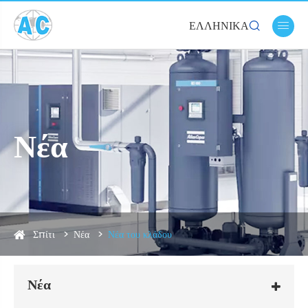
ΕΛΛΗΝΙΚΆ


Νέα
Σπίτι
Νέα
Νέα του κλάδου
Νέα