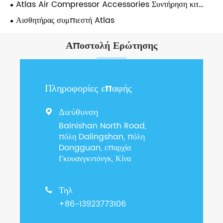
Atlas Air Compressor Accessories Συντήρηση κιτ
συντήρησης
Αισθητήρας συμπιεστή Atlas
Αποστολή Ερώτησης
Πληροφορίες επαφής
Διεύθυνση

Bainishan North Road,
πόλη Dalingshan, πόλη
Dongguan, επαρχία
Γκουανγκντόνγκ, Κίνα
Τηλ

+86-13923773106