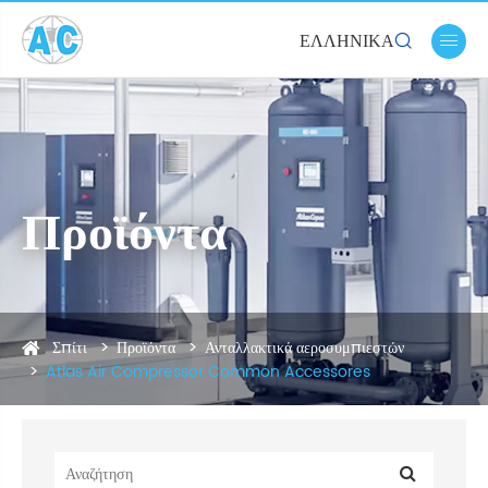
ΕΛΛΗΝΙΚΆ


Προϊόντα
Σπίτι
Προϊόντα
Ανταλλακτικά αεροσυμπιεστών
Atlas Air Compressor Common Accessores