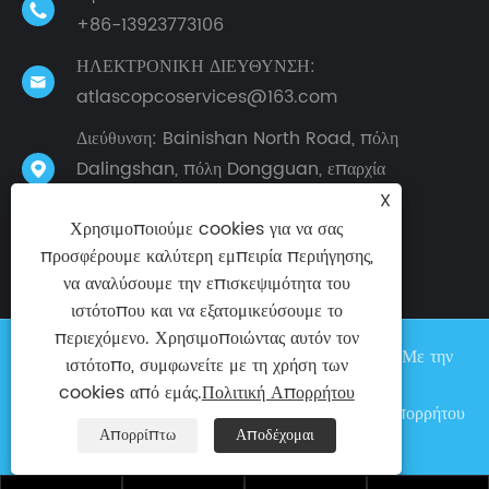

+86-13923773106
ΗΛΕΚΤΡΟΝΙΚΗ ΔΙΕΥΘΥΝΣΗ:

atlascopcoservices@163.com
Διεύθυνση: Bainishan North Road, πόλη
Dalingshan, πόλη Dongguan, επαρχία

Γκουανγκντόνγκ, Κίνα
X
Χρησιμοποιούμε cookies για να σας
προσφέρουμε καλύτερη εμπειρία περιήγησης,
να αναλύσουμε την επισκεψιμότητα του
ιστότοπου και να εξατομικεύσουμε το
περιεχόμενο. Χρησιμοποιώντας αυτόν τον
Πνευματικά δικαιώματα © 2024 Taike Factory Με την
ιστότοπο, συμφωνείτε με τη χρήση των
επιφύλαξη παντός δικαιώματος
cookies από εμάς.
Πολιτική Απορρήτου
Links
|
Sitemap
|
RSS
|
XML
|
Πολιτική Απορρήτου
Απορρίπτω
Αποδέχομαι
|