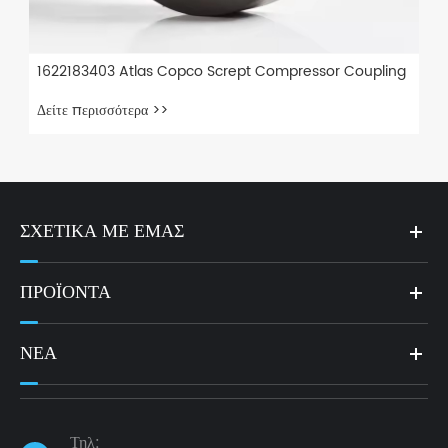
1622183403 Atlas Copco Scrept Compressor Coupling
Δείτε περισσότερα >>
ΣΧΕΤΙΚΆ ΜΕ ΕΜΆΣ
ΠΡΟΪΌΝΤΑ
ΝΈΑ
Τηλ: