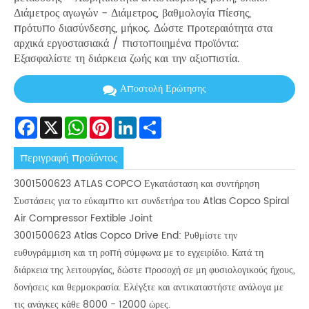
Διάμετρος αγωγών - Διάμετρος, βαθμολογία πίεσης,
πρότυπο διασύνδεσης, μήκος. Δώστε προτεραιότητα στα
αρχικά εργοστασιακά / πιστοποιημένα προϊόντα:
Εξασφαλίστε τη διάρκεια ζωής και την αξιοπιστία.
Αποστολή Ερώτησης
Facebook
X
WhatsApp
Pinterest
LinkedIn
Share
περιγραφή προϊόντος
3001500623 ATLAS COPCO Εγκατάσταση και συντήρηση
Συστάσεις για το εύκαμπτο κιτ συνδετήρα του Atlas Copco Spiral
Air Compressor Fextible Joint
3001500623 Atlas Copco Drive End: Ρυθμίστε την
ευθυγράμμιση και τη ροπή σύμφωνα με το εγχειρίδιο. Κατά τη
διάρκεια της λειτουργίας, δώστε προσοχή σε μη φυσιολογικούς ήχους,
δονήσεις και θερμοκρασία. Ελέγξτε και αντικαταστήστε ανάλογα με
τις ανάγκες κάθε 8000 - 12000 ώρες.