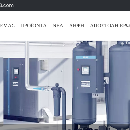
63.com
 ΕΜΆΣ
ΠΡΟΪΌΝΤΑ
ΝΈΑ
ΛΉΨΗ
ΑΠΟΣΤΟΛΉ ΕΡ