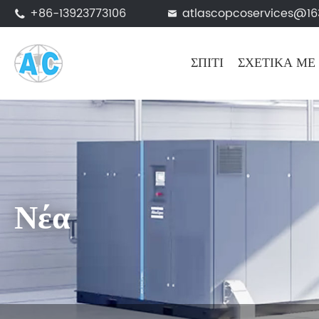
+86-13923773106
atlascopcoservices@1


ΣΠΊΤΙ
ΣΧΕΤΙΚΆ ΜΕ
Νέα