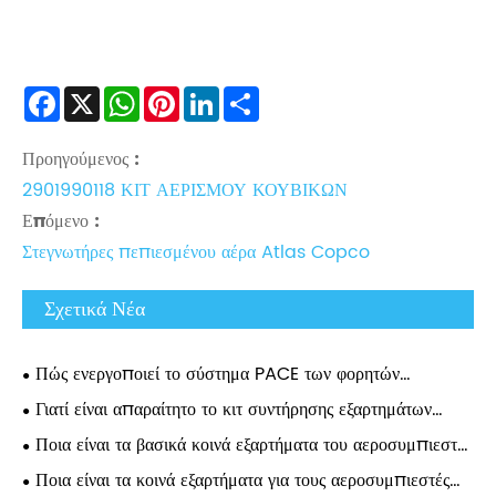
Facebook
X
WhatsApp
Pinterest
LinkedIn
Share
Προηγούμενος :
2901990118 ΚΙΤ ΑΕΡΙΣΜΟΥ ΚΟΥΒΙΚΩΝ
Επόμενο :
Στεγνωτήρες πεπιεσμένου αέρα Atlas Copco
Σχετικά Νέα
Πώς ενεργοποιεί το σύστημα PACE των φορητών
συμπιεστών Atlas Copco τις ρυθμίσεις πίεσης 0,1 Bar;
Γιατί είναι απαραίτητο το κιτ συντήρησης εξαρτημάτων
αεροσυμπιεστή Atlas για τη μακροπρόθεσμη απόδοση του
Ποια είναι τα βασικά κοινά εξαρτήματα του αεροσυμπιεστή
συμπιεστή;
Atlas και γιατί έχουν σημασία;
Ποια είναι τα κοινά εξαρτήματα για τους αεροσυμπιεστές