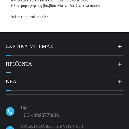
Ανταλλακτικά ATLAS COPCO 1635630500
Ηλεκτρομαγνητική βαλβίδα Metal Air Compressor
Δείτε περισσότερα >>
ΣΧΕΤΙΚΆ ΜΕ ΕΜΆΣ
ΠΡΟΪΌΝΤΑ
ΝΈΑ
Τηλ:

+86-13923773106
ΗΛΕΚΤΡΟΝΙΚΗ ΔΙΕΥΘΥΝΣΗ: