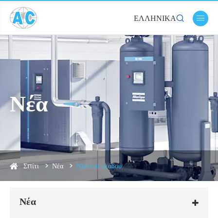
ΕΛΛΗΝΙΚΆ


Νέα
Σπίτι
Νέα
Νέα του κλάδου
Νέα