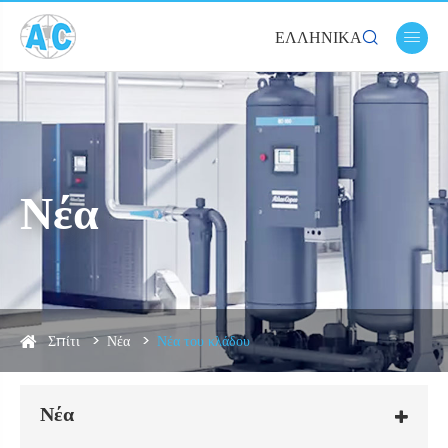
ΕΛΛΗΝΙΚΆ


Νέα
Σπίτι
Νέα
Νέα του κλάδου
Νέα