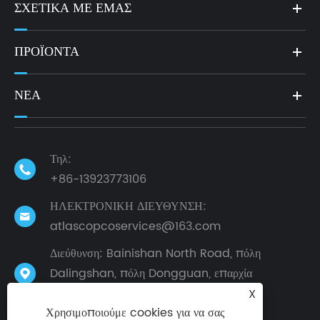
ΣΧΕΤΙΚΆ ΜΕ ΕΜΆΣ
ΠΡΟΪΌΝΤΑ
ΝΈΑ
Τηλ:

+86-13923773106
ΗΛΕΚΤΡΟΝΙΚΗ ΔΙΕΥΘΥΝΣΗ:

atlascopcoservices@163.com
Διεύθυνση: Bainishan North Road, πόλη
Dalingshan, πόλη Dongguan, επαρχία

Γκουανγκντόνγκ, Κίνα
X
Χρησιμοποιούμε cookies για να σας