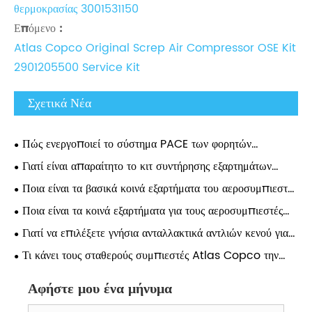
θερμοκρασίας 3001531150
Επόμενο :
Atlas Copco Original Screp Air Compressor OSE Kit
2901205500 Service Kit
Σχετικά Νέα
Πώς ενεργοποιεί το σύστημα PACE των φορητών
συμπιεστών Atlas Copco τις ρυθμίσεις πίεσης 0,1 Bar;
Γιατί είναι απαραίτητο το κιτ συντήρησης εξαρτημάτων
αεροσυμπιεστή Atlas για τη μακροπρόθεσμη απόδοση του
Ποια είναι τα βασικά κοινά εξαρτήματα του αεροσυμπιεστή
συμπιεστή;
Atlas και γιατί έχουν σημασία;
Ποια είναι τα κοινά εξαρτήματα για τους αεροσυμπιεστές
Atlas;
Γιατί να επιλέξετε γνήσια ανταλλακτικά αντλιών κενού για
μακροπρόθεσμη απόδοση;
Τι κάνει τους σταθερούς συμπιεστές Atlas Copco την
καλύτερη επιλογή για βιομηχανικές εφαρμογές;
Αφήστε μου ένα μήνυμα