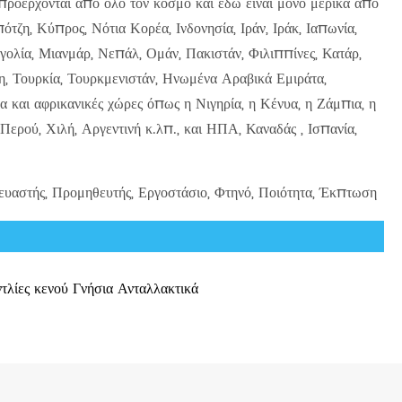
προέρχονται από όλο τον κόσμο και εδώ είναι μόνο μερικά από
ζη, Κύπρος, Νότια Κορέα, Ινδονησία, Ιράν, Ιράκ, Ιαπωνία,
γγολία, Μιανμάρ, Νεπάλ, Ομάν, Πακιστάν, Φιλιππίνες, Κατάρ,
δη, Τουρκία, Τουρκμενιστάν, Ηνωμένα Αραβικά Εμιράτα,
 και αφρικανικές χώρες όπως η Νιγηρία, η Κένυα, η Ζάμπια, η
 Περού, Χιλή, Αργεντινή κ.λπ., και ΗΠΑ, Καναδάς , Ισπανία,
στής, Προμηθευτής, Εργοστάσιο, Φτηνό, Ποιότητα, Έκπτωση
τλίες κενού Γνήσια Ανταλλακτικά