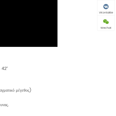
VKontakte
Wechat
 42”
αγματικό μέγεθος)
υνας.