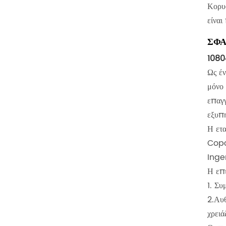
Κορυ
είναι
ΣΦΑ
1080
Ως έν
μόνο
επαγγ
εξυπ
Η ετα
Copco
Inger
Η επι
1. Συ
2.Αυθ
χρειά