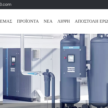
63.com
 ΕΜΆΣ
ΠΡΟΪΌΝΤΑ
ΝΈΑ
ΛΉΨΗ
ΑΠΟΣΤΟΛΉ ΕΡ