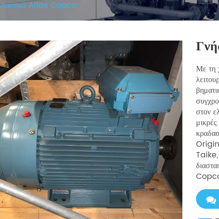
αλλακτικά Atlas Copco
Γνή
Με τη 
λειτου
βηματι
συγχρο
στον ε
μικρές
κραδασ
Origi
Taike,
διαστα
Copco 