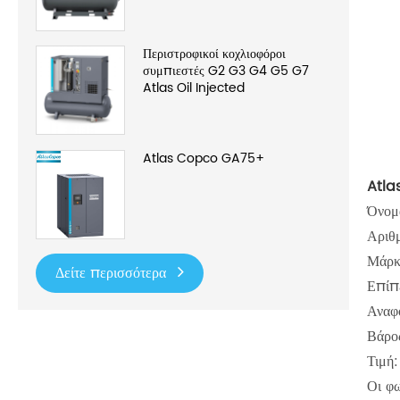
Περιστροφικοί κοχλιοφόροι
συμπιεστές G2 G3 G4 G5 G7
Atlas Oil Injected
Atlas Copco GA75+
Atla
Όνομ
Αριθ
Μάρκ
Δείτε περισσότερα
Επίπ
Αναφ
Βάρο
Τιμή:
Οι φω