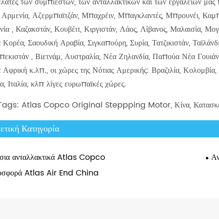
λάτες των συμπιεστών, των ανταλλακτικών και των εργαλείων μας 
 Αρμενία, Αζερμπαϊτζάν, Μπαχρέιν, Μπαγκλαντές, Μπρουνέι, Καμπότ
νία , Καζακστάν, Κουβέιτ, Κιργιστάν, Λάος, Λίβανος, Μαλαισία, Μο
 Κορέα, Σαουδική Αραβία, Σιγκαπούρη, Συρία, Τατζικιστάν, Ταϊλάν
εκιστάν , Βιετνάμ, Αυστραλία, Νέα Ζηλανδία, Παπούα Νέα Γουιάνα
 Αφρική κ.λπ., οι χώρες της Νότιας Αμερικής: Βραζιλία, Κολομβία,
α, Ιταλία, κλπ λίγες ευρωπαϊκές χώρες.
Tags: Atlas Copco Original Steppping Motor, Κίνα, Κατασκευα
ετική Κατηγορία
σια ανταλλακτικά Atlas Copco
Αν
σφορά Atlas Air End China