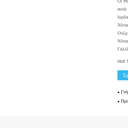
Οι πε
αυτά:
Ιορδα
Νότια
Ουζμπ
Νότια
Γαλλί
Hot 
Σχ
Γνή
Προ