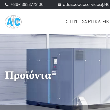
+86-13923773106
atlascopcoservices@1


ΣΠΊΤΙ
ΣΧΕΤΙΚΆ ΜΕ
Προϊόντα