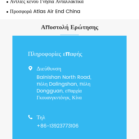
Αντλίες κενού Γνήσια Ανταλλακτικά
Προσφορά Atlas Air End China
Αποστολή Ερώτησης
Πληροφορίες επαφής
Διεύθυνση

Bainishan North Road,
πόλη Dalingshan, πόλη
Dongguan, επαρχία
Γκουανγκντόνγκ, Κίνα
Τηλ

+86-13923773106