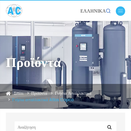
ΕΛΛΗΝΙΚΆ


Προϊόντα
Σπίτι
Προϊόντα
Γνήσια Ανταλλακτικά
Γνήσια ανταλλακτικά Atlas Copco