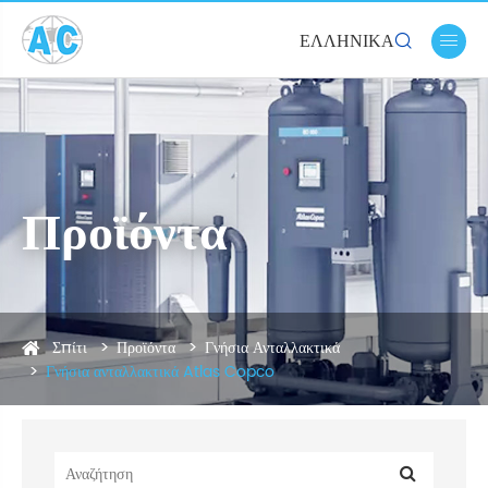
ΕΛΛΗΝΙΚΆ


Προϊόντα
Σπίτι
Προϊόντα
Γνήσια Ανταλλακτικά
Γνήσια ανταλλακτικά Atlas Copco