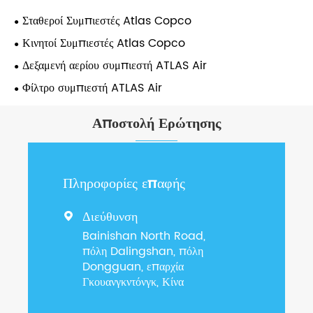
Σταθεροί Συμπιεστές Atlas Copco
Κινητοί Συμπιεστές Atlas Copco
Δεξαμενή αερίου συμπιεστή ATLAS Air
Φίλτρο συμπιεστή ATLAS Air
Αποστολή Ερώτησης
Πληροφορίες επαφής
Διεύθυνση

Bainishan North Road,
πόλη Dalingshan, πόλη
Dongguan, επαρχία
Γκουανγκντόνγκ, Κίνα