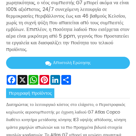
χωρητικότητας, ο νέος συμπιεστής G7 μπορεί ακόμα να είναι
100% αξιόπιστος, 24/7 συνεχόμενη λειτουργία σε
θερμοκρασίες περιβάλλοντος έως και 46 βαθμούς Κελσίου,
χωρίς τη συχνή ψύξη που απαιτείται από τους συμπιεστές
εμβόλων. Επιπλέον, η ποσότητα λαδιού που εισέρχεται στον
αέρα είναι μικρότερη από 5 ppm, γεγονός που προστατεύει
τα εργαλεία και διασφαλίζει την ποιότητα του τελικού
προϊόντος.
Αποστολή Ερώτησης
Facebook
X
WhatsApp
Pinterest
LinkedIn
Share
περιγραφή προϊόντος
Διατηρώντας το λειτουργικό κόστος στο ελάχιστο, ο περιστροφικός
κοχλιωτός αεροσυμπιεστής με έγχυση λαδιού G7 Atlas Copco
διαθέτει κινητήρα μετάδοσης κίνησης IE3 υψηλής απόδοσης, κίνηση
ιμάντα χαμηλών απωλειών και τα πιο προηγμένα βιδωτά στοιχεία
χαμηλών κραδασμών. Το Atlas G7 μπορεί να μειώσει σημαντικά