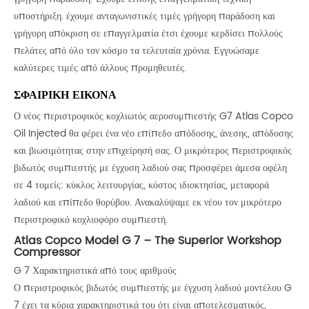
υποστήριξη. έχουμε ανταγωνιστικές τιμές γρήγορη παράδοση και
γρήγορη απόκριση σε επαγγελματία έτσι έχουμε κερδίσει πολλούς
πελάτες από όλο τον κόσμο τα τελευταία χρόνια. Εγγυώσαμε
καλύτερες τιμές από άλλους προμηθευτές.
ΣΦΑΙΡΙΚΗ ΕΙΚΟΝΑ
Ο νέος περιστροφικός κοχλιωτός αεροσυμπιεστής G7 Atlas Copco
Oil Injected θα φέρει ένα νέο επίπεδο απόδοσης, άνεσης, απόδοσης
και βιωσιμότητας στην επιχείρησή σας. Ο μικρότερος περιστροφικός
βιδωτός συμπιεστής με έγχυση λαδιού σας προσφέρει άμεσα οφέλη
σε 4 τομείς: κύκλος λειτουργίας, κόστος ιδιοκτησίας, μεταφορά
λαδιού και επίπεδο θορύβου. Ανακαλύψαμε εκ νέου τον μικρότερο
περιστροφικό κοχλιοφόρο συμπιεστή.
Atlas Copco Model G 7 – The Superior Workshop
Compressor
G 7 Χαρακτηριστικά από τους αριθμούς
Ο περιστροφικός βιδωτός συμπιεστής με έγχυση λαδιού μοντέλου G
7 έχει τα κύρια χαρακτηριστικά του ότι είναι αποτελεσματικός,