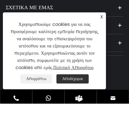
ΣΧΕΤΙΚΆ ΜΕ ΕΜΆΣ
X
Χρησιμοποιούμε cookies για να σας
ΠΡΟΪΌΝΤΑ
προσφέρουμε καλύτερη εμπειρία περιήγησης,
να αναλύσουμε την επισκεψιμότητα του
ΝΈΑ
ιστότοπου και να εξατομικεύσουμε το
περιεχόμενο. Χρησιμοποιώντας αυτόν τον
ιστότοπο, συμφωνείτε με τη χρήση των
cookies από εμάς.
Πολιτική Απορρήτου
Τηλ:

+86-13923773106
Απορρίπτω
Αποδέχομαι
ΗΛΕΚΤΡΟΝΙΚΗ ΔΙΕΥΘΥΝΣΗ:

atlascopcoservices@163.com




Διεύθυνση: Bainishan North Road, πόλη
Dalingshan, πόλη Dongguan, επαρχία

Γκουανγκντόνγκ, Κίνα