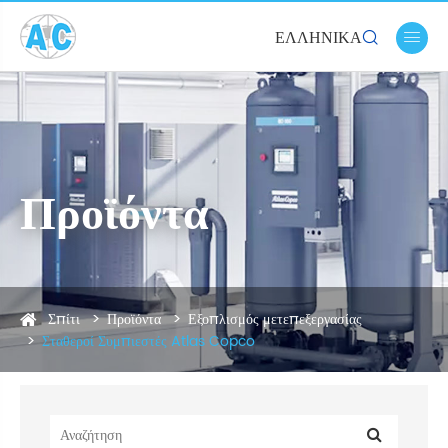
ΕΛΛΗΝΙΚΆ


Προϊόντα
Σπίτι
Προϊόντα
Εξοπλισμός μετεπεξεργασίας
Σταθεροί Συμπιεστές Atlas Copco