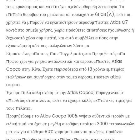
τους κραδασμούς και να επιτύχει σχεδόν αθόρυβη λειτουργία. Το
επίπεδο θορύβου του μειώνεται σε τουλάχιστον 61 dB(A), ώστε οι
χρήστες να μπορούν να εγκαταστήσουν αεροσυμπιεστές Atlas G7
κοντά στο σημείο χρήσης, χωρίς πρόσθετες απαιτήσεις ηχομόνωσης ή
ξεχωριστό χώρο συμπιεστή, και αυτό συμβάλλει επίσης στην
εξοικονόμηση κόστους σωληνώσεων Σύστημα.
Είμαστε ένας από τους πιο επαγγελματίες και προμηθευτές από
πρώτο χέρι για γνήσια ανταλλακτικά και αεροσυμπιεστές Atlas
Copco στην Κίνα. Έχετε περισσότερα από 18 χρόνια εμπειρίας
πωλήσεων και συντήρησης στον τομέα αεροσυμπιεστών atlas
copco.
Έχουμε πολύ καλή σχέση με την Atlas Copco, παραγγέλνουμε
απευθείας στον άτλαντα, ώστε να έχουμε καλές εκπτωτικές τιμές για
τους πελάτες.
Προμηθεύουμε το Atlas Cocpo 100% γνήσιο αυθεντικό προϊόν με
ειδική τιμή και έχουμε μεγάλη αποθήκη περίπου 3000 τετραγωνικών
μέτρων για απόθεμα 80% χρησιμοποιούνται συνήθως προϊόντα
γρήγορη παράδοση. Έχουμε επίσης επαγγελματική τεχνική