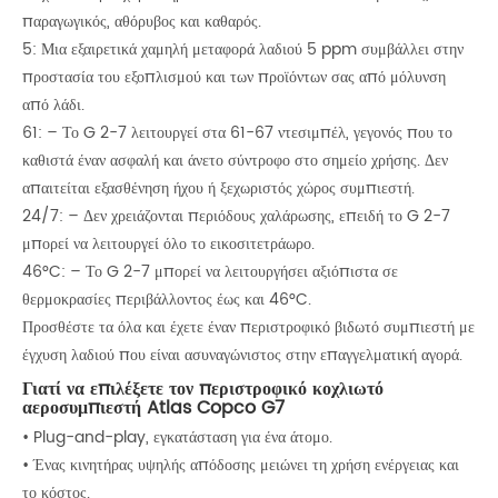
παραγωγικός, αθόρυβος και καθαρός.
5: Μια εξαιρετικά χαμηλή μεταφορά λαδιού 5 ppm συμβάλλει στην
προστασία του εξοπλισμού και των προϊόντων σας από μόλυνση
από λάδι.
61: – Το G 2-7 λειτουργεί στα 61-67 ντεσιμπέλ, γεγονός που το
καθιστά έναν ασφαλή και άνετο σύντροφο στο σημείο χρήσης. Δεν
απαιτείται εξασθένηση ήχου ή ξεχωριστός χώρος συμπιεστή.
24/7: – Δεν χρειάζονται περιόδους χαλάρωσης, επειδή το G 2-7
μπορεί να λειτουργεί όλο το εικοσιτετράωρο.
46°C: – Το G 2-7 μπορεί να λειτουργήσει αξιόπιστα σε
θερμοκρασίες περιβάλλοντος έως και 46°C.
Προσθέστε τα όλα και έχετε έναν περιστροφικό βιδωτό συμπιεστή με
έγχυση λαδιού που είναι ασυναγώνιστος στην επαγγελματική αγορά.
Γιατί να επιλέξετε τον περιστροφικό κοχλιωτό
αεροσυμπιεστή Atlas Copco G7
• Plug-and-play, εγκατάσταση για ένα άτομο.
• Ένας κινητήρας υψηλής απόδοσης μειώνει τη χρήση ενέργειας και
το κόστος.