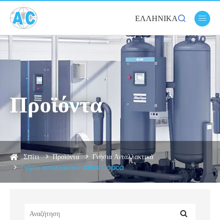
ΕΛΛΗΝΙΚΆ


Προϊόντα
Σπίτι
Προϊόντα
Γνήσια Ανταλλακτικά
Γνήσια ανταλλακτικά Atlas Copco