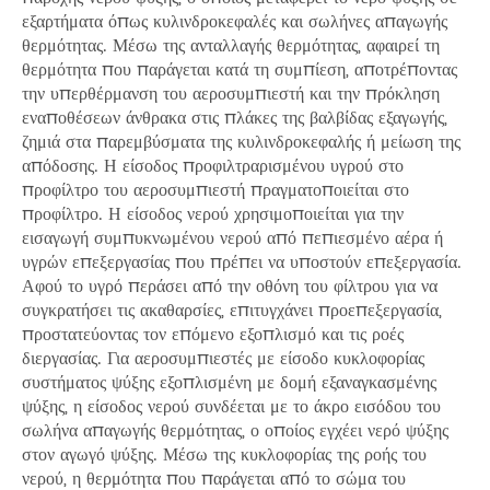
εξαρτήματα όπως κυλινδροκεφαλές και σωλήνες απαγωγής
θερμότητας. Μέσω της ανταλλαγής θερμότητας, αφαιρεί τη
θερμότητα που παράγεται κατά τη συμπίεση, αποτρέποντας
την υπερθέρμανση του αεροσυμπιεστή και την πρόκληση
εναποθέσεων άνθρακα στις πλάκες της βαλβίδας εξαγωγής,
ζημιά στα παρεμβύσματα της κυλινδροκεφαλής ή μείωση της
απόδοσης. Η είσοδος προφιλτραρισμένου υγρού στο
προφίλτρο του αεροσυμπιεστή πραγματοποιείται στο
προφίλτρο. Η είσοδος νερού χρησιμοποιείται για την
εισαγωγή συμπυκνωμένου νερού από πεπιεσμένο αέρα ή
υγρών επεξεργασίας που πρέπει να υποστούν επεξεργασία.
Αφού το υγρό περάσει από την οθόνη του φίλτρου για να
συγκρατήσει τις ακαθαρσίες, επιτυγχάνει προεπεξεργασία,
προστατεύοντας τον επόμενο εξοπλισμό και τις ροές
διεργασίας. Για αεροσυμπιεστές με είσοδο κυκλοφορίας
συστήματος ψύξης εξοπλισμένη με δομή εξαναγκασμένης
ψύξης, η είσοδος νερού συνδέεται με το άκρο εισόδου του
σωλήνα απαγωγής θερμότητας, ο οποίος εγχέει νερό ψύξης
στον αγωγό ψύξης. Μέσω της κυκλοφορίας της ροής του
νερού, η θερμότητα που παράγεται από το σώμα του