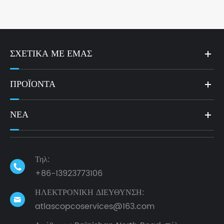
ΣΧΕΤΙΚΆ ΜΕ ΕΜΆΣ
ΠΡΟΪΌΝΤΑ
ΝΈΑ
Τηλ:

+86-13923773106
ΗΛΕΚΤΡΟΝΙΚΗ ΔΙΕΥΘΥΝΣΗ:

atlascopcoservices@163.com