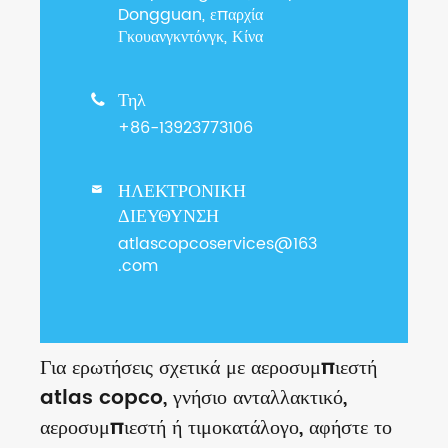
Dongguan, επαρχία
Γκουανγκντόνγκ, Κίνα
Τηλ

+86-13923773106
ΗΛΕΚΤΡΟΝΙΚΗ

ΔΙΕΥΘΥΝΣΗ
atlascopcoservices@163
.com
Για ερωτήσεις σχετικά με αεροσυμπιεστή
atlas copco, γνήσιο ανταλλακτικό,
αεροσυμπιεστή ή τιμοκατάλογο, αφήστε το